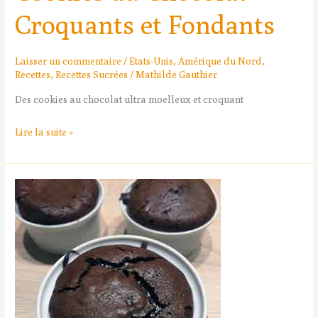
Croquants et Fondants
Laisser un commentaire
/
Etats-Unis
,
Amérique du Nord
,
Recettes
,
Recettes Sucrées
/
Mathilde Gauthier
Des cookies au chocolat ultra moelleux et croquant
Lire la suite »
Gâteau
au
chocolat
et
à
la
courgette