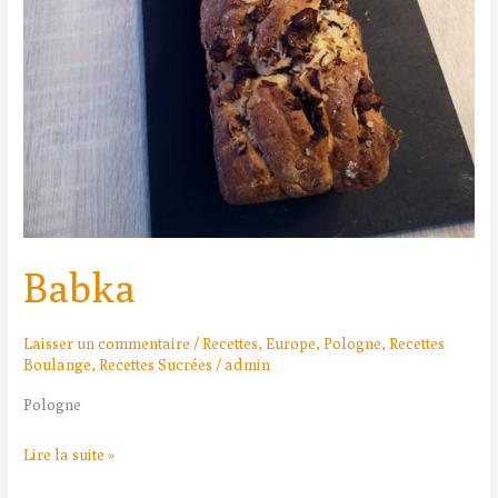
Babka
Laisser un commentaire
/
Recettes
,
Europe
,
Pologne
,
Recettes
Boulange
,
Recettes Sucrées
/
admin
Pologne
Lire la suite »