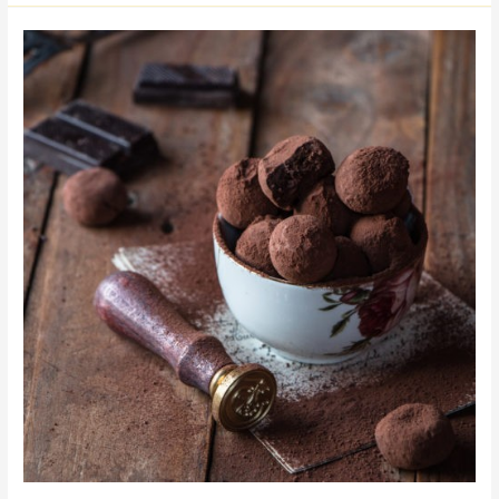
Truffes
au
chocolat