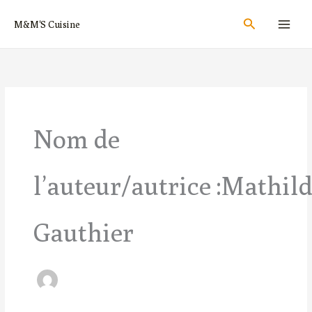
Aller
Rechercher
M&M'S Cuisine
au
contenu
Nom de
l’auteur/autrice :Mathil
Gauthier