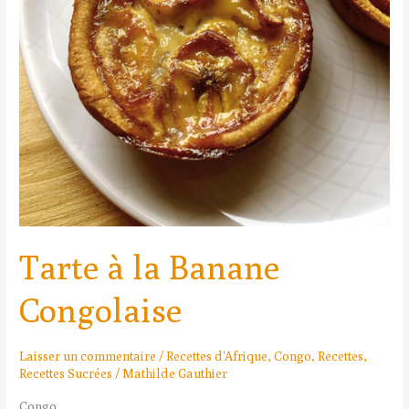
Tarte à la Banane
Congolaise
Laisser un commentaire
/
Recettes d'Afrique
,
Congo
,
Recettes
,
Recettes Sucrées
/
Mathilde Gauthier
Congo