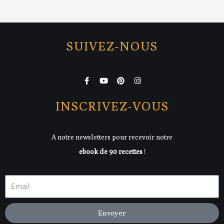
SUIVEZ-NOUS
F
Y
P
I
a
o
i
n
c
u
n
s
e
t
t
t
INSCRIVEZ-VOUS
b
u
e
a
o
b
r
g
o
e
e
r
k
s
a
A notre newsletters pour recevoir notre
-
t
m
f
ebook de 90 recettes
!
Envoyer