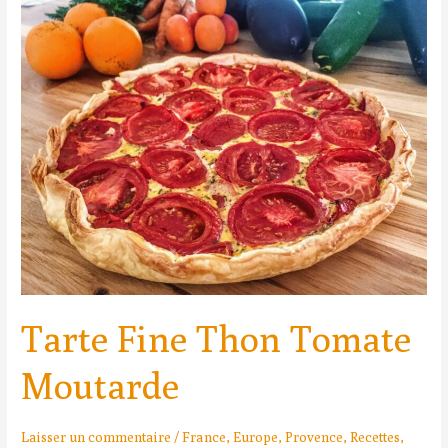
Fine
Thon
Tomate
Moutarde
Tarte Fine Thon Tomate
Moutarde
Laisser un commentaire
/
France
,
Europe
,
Provence
,
Recettes
,