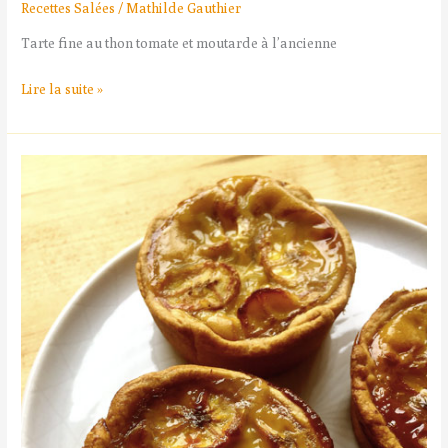
Recettes Salées
/
Mathilde Gauthier
Tarte fine au thon tomate et moutarde à l’ancienne
Lire la suite »
Tarte
à
la
Banane
Congolaise