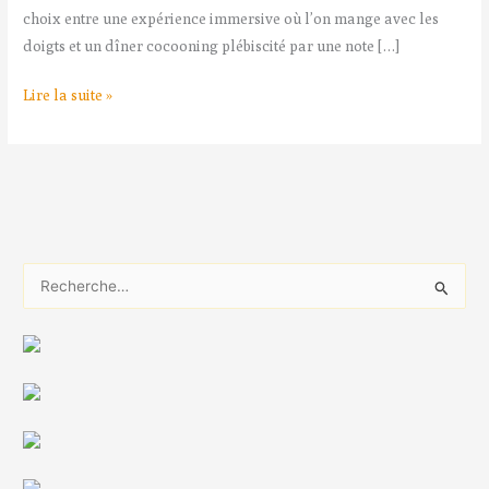
choix entre une expérience immersive où l’on mange avec les
doigts et un dîner cocooning plébiscité par une note […]
Lire la suite »
R
e
c
h
e
r
c