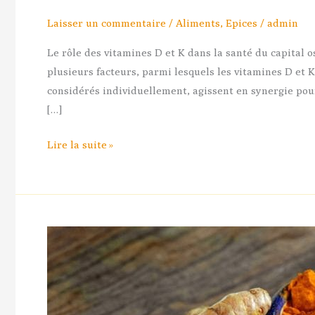
D
Laisser un commentaire
/
Aliments
,
Epices
/
admin
et
K
Le rôle des vitamines D et K dans la santé du capital
dans
plusieurs facteurs, parmi lesquels les vitamines D et 
la
considérés individuellement, agissent en synergie pour 
santé
[…]
du
Lire la suite »
capital
osseux
Les
Bienfaits
du
Curcuma
sur