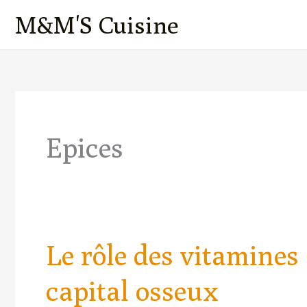
Aller
M&M'S Cuisine
au
contenu
Epices
Le rôle des vitamines
Le
rôle
capital osseux
des
vitamines