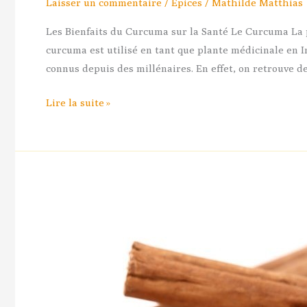
Laisser un commentaire
/
Epices
/
Mathilde Matthias
Les Bienfaits du Curcuma sur la Santé Le Curcuma La pe
curcuma est utilisé en tant que plante médicinale en I
connus depuis des millénaires. En effet, on retrouve d
Lire la suite »
Cannelle
de
Ceylan
:
Bienfaits
&
Vertus