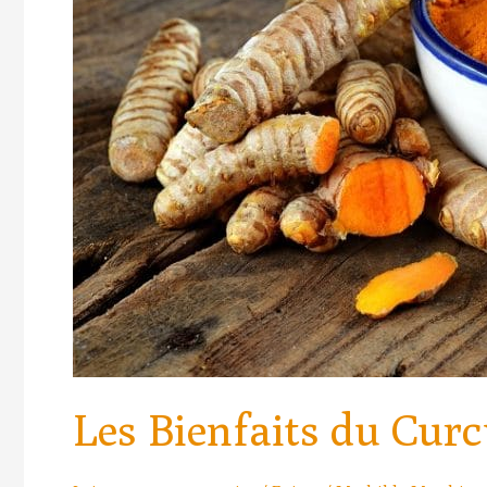
la
santé
Les Bienfaits du Cur