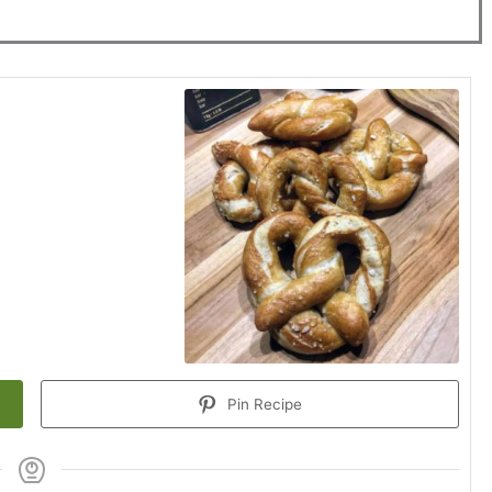
heure
minutes
heure
minutes
Pin Recipe