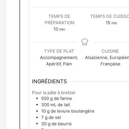
TEMPS DE
TEMPS DE CUISS
PRÉPARATION
15
min
10
min
TYPE DE PLAT
CUISINE
Accompagnement,
Alsacienne, Europée
Apéritif, Pain
Française
INGRÉDIENTS
Pour la pâte à bretzel
500
g
de farine
300
mL
de lait
10
g
de levure boulangère
7
g
de sel
30
g
de beurre