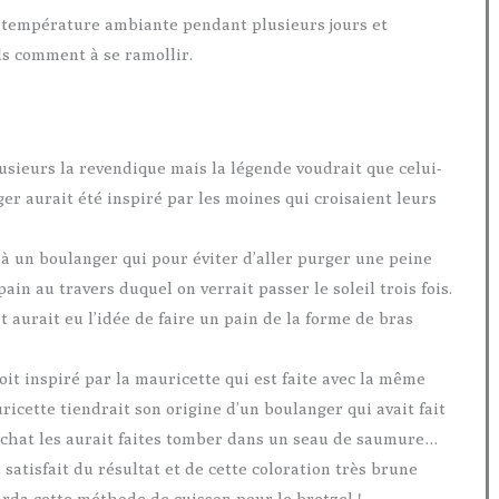
à température ambiante pendant plusieurs jours et
ls comment à se ramollir.
usieurs la revendique mais la légende voudrait que celui-
er aurait été inspiré par les moines qui croisaient leurs
 à un boulanger qui pour éviter d’aller purger une peine
pain au travers duquel on verrait passer le soleil trois fois.
 aurait eu l’idée de faire un pain de la forme de bras
oit inspiré par la mauricette qui est faite avec la même
icette tiendrait son origine d’un boulanger qui avait fait
n chat les aurait faites tomber dans un seau de saumure…
satisfait du résultat et de cette coloration très brune
garda cette méthode de cuisson pour le bretzel !