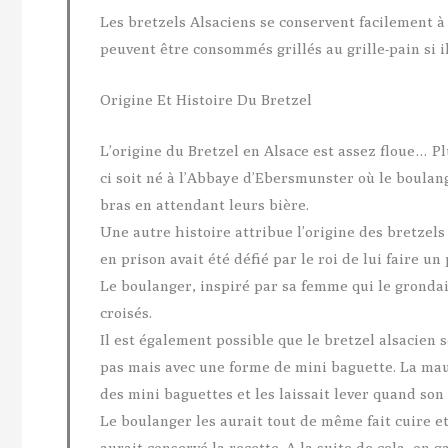
Les bretzels Alsaciens se conservent facilement 
peuvent être consommés grillés au grille-pain si i
Origine Et Histoire Du Bretzel
L’origine du Bretzel en Alsace est assez floue… Pl
ci soit né à l’Abbaye d’Ebersmunster où le boulang
bras en attendant leurs bière.
Une autre histoire attribue l’origine des bretzels
en prison avait été défié par le roi de lui faire un 
Le boulanger, inspiré par sa femme qui le grondait
croisés.
Il est également possible que le bretzel alsacien s
pas mais avec une forme de mini baguette. La maur
des mini baguettes et les laissait lever quand so
Le boulanger les aurait tout de même fait cuire et 
aurait conservé la recette. A la suite de cela, on 