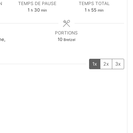
N
TEMPS DE PAUSE
TEMPS TOTAL
1
30
1
55
h
min
h
min
PORTIONS
ne,
10
Bretzel
1x
2x
3x