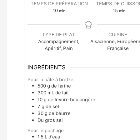
TEMPS DE PRÉPARATION
TEMPS DE CUISSO
10
15
min
min
TYPE DE PLAT
CUISINE
Accompagnement,
Alsacienne, Européen
Apéritif, Pain
Française
INGRÉDIENTS
Pour la pâte à bretzel
500
g
de farine
300
mL
de lait
10
g
de levure boulangère
7
g
de sel
30
g
de beurre
Du gros sel
Pour le pochage
1,5
L
d'eau