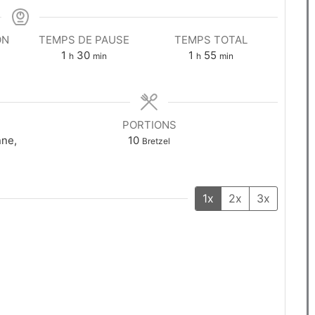
ON
TEMPS DE PAUSE
TEMPS TOTAL
1
30
1
55
h
min
h
min
PORTIONS
nne,
10
Bretzel
1x
2x
3x