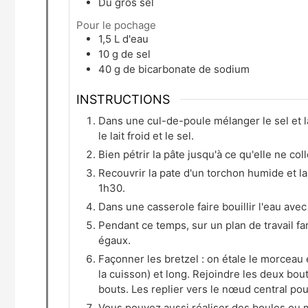
Du gros sel
Pour le pochage
1,5
L
d'eau
10
g
de sel
40
g
de bicarbonate de sodium
INSTRUCTIONS
Dans une cul-de-poule mélanger le sel et la 
le lait froid et le sel.
Bien pétrir la pâte jusqu'à ce qu'elle ne col
Recouvrir la pate d'un torchon humide et l
1h30.
Dans une casserole faire bouillir l'eau avec 
Pendant ce temps, sur un plan de travail fa
égaux.
Façonner les bretzel : on étale le morceau 
la cuisson) et long. Rejoindre les deux bout
bouts. Les replier vers le nœud central pou
Vous pouvez aussi réaliser des boules ou m