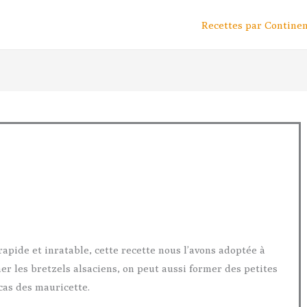
Recettes par Contine
heure
minutes
heure
minutes
rapide et inratable, cette recette nous l’avons adoptée à
er les bretzels alsaciens, on peut aussi former des petites
cas des mauricette.