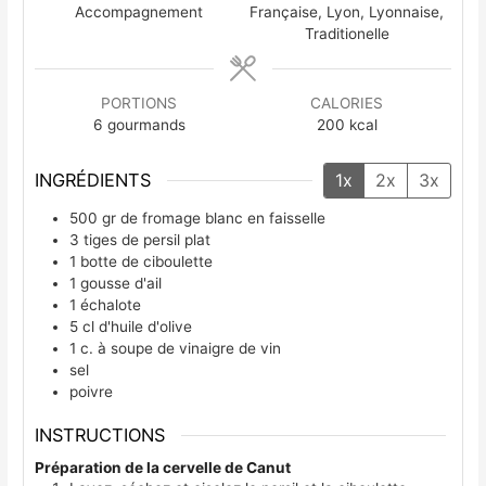
Accompagnement
Française, Lyon, Lyonnaise,
Traditionelle
PORTIONS
CALORIES
6
gourmands
200
kcal
INGRÉDIENTS
1x
2x
3x
500
gr
de fromage blanc en faisselle
3
tiges
de persil plat
1
botte
de ciboulette
1
gousse
d'ail
1
échalote
5
cl
d'huile d'olive
1
c. à soupe
de vinaigre de vin
sel
poivre
INSTRUCTIONS
Préparation de la cervelle de Canut