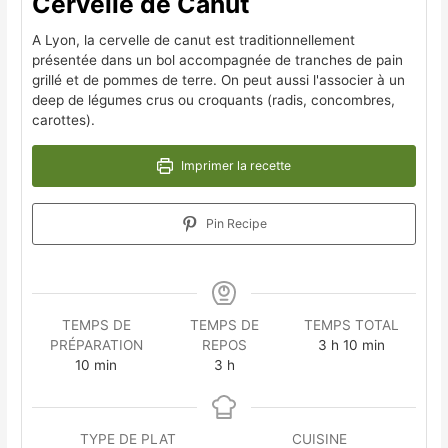
Cervelle de Canut
A Lyon, la cervelle de canut est traditionnellement
présentée dans un bol accompagnée de tranches de pain
grillé et de pommes de terre. On peut aussi l'associer à un
deep de légumes crus ou croquants (radis, concombres,
carottes).
Imprimer la recette
Pin Recipe
TEMPS DE
TEMPS DE
TEMPS TOTAL
PRÉPARATION
REPOS
3
h
10
min
10
min
3
h
TYPE DE PLAT
CUISINE