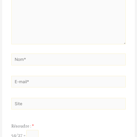
Nom*
E-
mail*
Site
Résoudre :
*
54 ⁄ 27 =