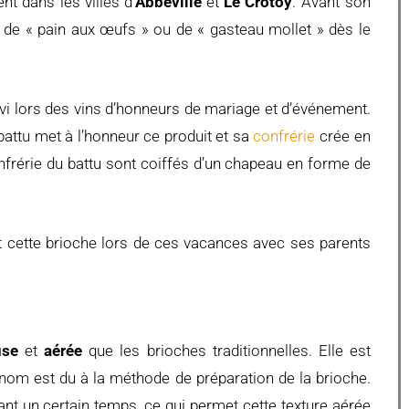
t dans les villes d’
Abbeville
et
Le Crotoy
. Avant son
 de « pain aux œufs » ou de « gasteau mollet » dès le
rvi lors des vins d’honneurs de mariage et d’événement.
attu met à l’honneur ce produit et sa
confrérie
crée en
frérie du battu sont coiffés d’un chapeau en forme de
it cette brioche lors de ces vacances avec ses parents
use
et
aérée
que les brioches traditionnelles. Elle est
om est du à la méthode de préparation de la brioche.
nt un certain temps, ce qui permet cette texture aérée