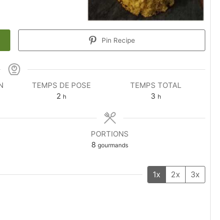
Pin Recipe
N
TEMPS DE POSE
TEMPS TOTAL
2
3
h
h
PORTIONS
8
gourmands
1x
2x
3x