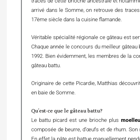
traces de cette brioche ancestrale et notammen
arrivé dans le Somme, on retrouve des traces
17ème siècle dans la cuisine flamande.
Véritable spécialité régionale ce gâteau est se
Chaque année le concours du meilleur gâteau b
1992. Bien évidemment, les membres de la con
gâteau battu.
Originaire de cette Picardie, Matthias découvr
en baie de Somme.
Qu’est-ce que le gâteau battu?
Le battu picard est une brioche plus
moelle
composée de beurre, d’œufs et de rhum. Son n
En effet la pâte est battue manuellement penda