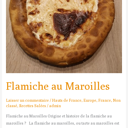
Flamiche au Maroilles
Laisser un commentaire
/
Hauts de France
,
Europe
,
France
,
Non
classé
,
Recettes Salées
/
admin
Flamiche au Maroilles Origine et histoire de la flamiche au
maroilles ? La flamiche au maroilles, ou tarte au maroilles est