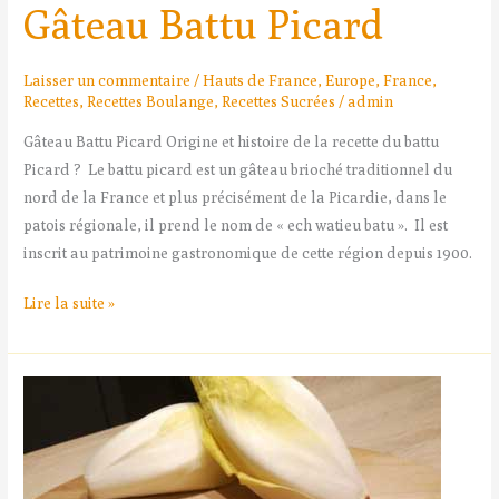
Gâteau Battu Picard
Laisser un commentaire
/
Hauts de France
,
Europe
,
France
,
Recettes
,
Recettes Boulange
,
Recettes Sucrées
/
admin
Gâteau Battu Picard Origine et histoire de la recette du battu
Picard ? Le battu picard est un gâteau brioché traditionnel du
nord de la France et plus précisément de la Picardie, dans le
patois régionale, il prend le nom de « ech watieu batu ». Il est
inscrit au patrimoine gastronomique de cette région depuis 1900.
Lire la suite »
Gratin
de
Chicon
au