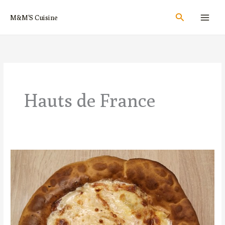
Aller
Rechercher
M&M'S Cuisine
au
contenu
Hauts de France
Flamiche
au
Maroilles