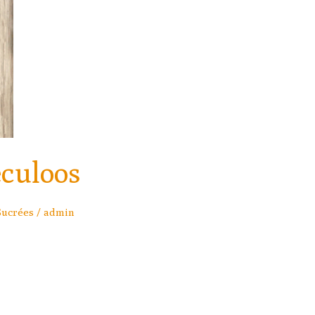
éculoos
Sucrées
/
admin