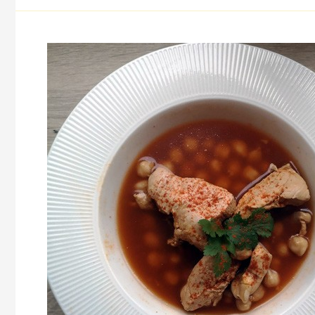
chtitha
de
poulet