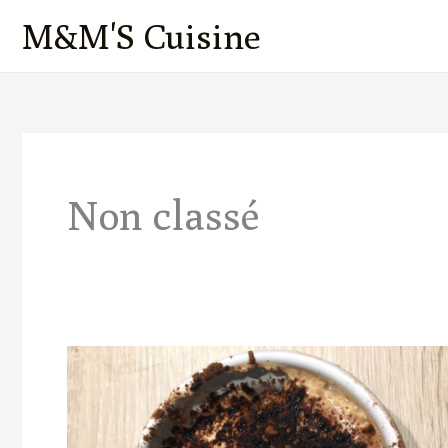
Aller
M&M'S Cuisine
au
contenu
Non classé
Tiramisu
Healthy
Spéculoos