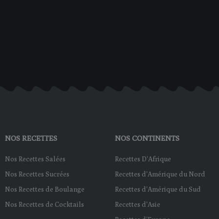
e
t
t
t
b
u
e
a
o
b
r
g
o
e
e
r
k
s
a
-
t
m
f
NOS RECETTES
NOS CONTINENTS
Nos Recettes Salées
Recettes D'Afrique
Nos Recettes Sucrées
Recettes d'Amérique du Nord
Nos Recettes de Boulange
Recettes d'Amérique du Sud
Nos Recettes de Cocktails
Recettes d'Asie