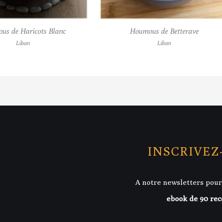
us de Haricots Blanc
Houmous de Betterave
Liban
Liban
INSCRIVEZ
A notre newsletters pour
ebook de 90 rec