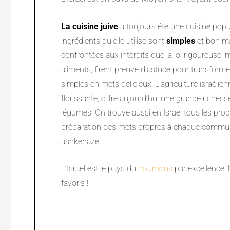
La cuisine juive
a toujours été une cuisine popula
ingrédients qu’elle utilise sont
simples
et bon m
confrontées aux interdits que la loi rigoureuse 
aliments, firent preuve d’astuce pour transforme
simples en mets délicieux. L’agriculture israélie
florissante, offre aujourd’hui une grande richesse
légumes. On trouve aussi en Israël tous les produ
préparation des mets propres à chaque commun
ashkénaze.
L’Israel est le pays du
houmous
par excellence, 
favoris !