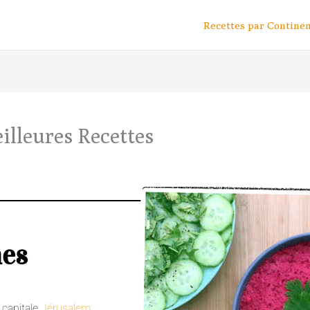
Recettes par Contine
illeures Recettes
nes
 capitale
Jérusalem
.