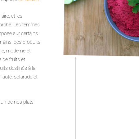
ire, et les
arché. Les femmes,
impose sur certains
r ainsi des produits
nne, moderne et
 de fruits et
its destinés à la
auté, séfarade et
l’un de nos plats