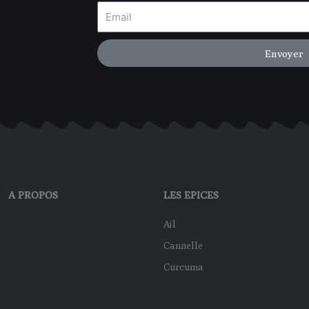
Envoyer
A PROPOS
LES EPICES
Ail
Cannelle
Curcuma