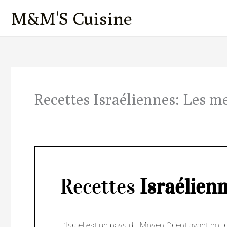
Aller
M&M'S Cuisine
au
contenu
Recettes Israéliennes: Les me
Recettes
Israélien
L’Israël est un pays du Moyen Orient ayant pour