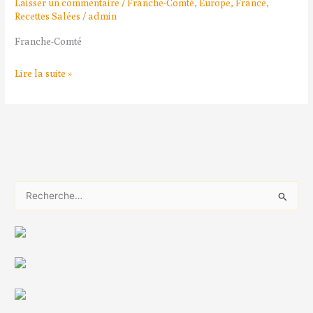
Laisser un commentaire
/
Franche-Comté
,
Europe
,
France
,
Recettes Salées
/
admin
Franche-Comté
Lire la suite »
R
e
c
h
e
r
c