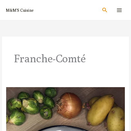
Aller
Rechercher
M&M'S Cuisine
au
contenu
Franche-Comté
Poêlée
Franc-
Comtoise