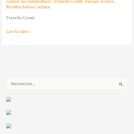
Laisser un commentaire
/
Franche-Comté
,
Europe
,
France
,
Recettes Salées
/
admin
Franche-Comté
Lire la suite »
R
e
c
h
e
r
c