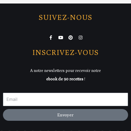
SUIVEZ-NOUS
F
Y
P
I
a
o
i
n
c
u
n
s
e
t
t
t
INSCRIVEZ-VOUS
b
u
e
a
o
b
r
g
o
e
e
r
k
s
a
A notre newsletters pour recevoir notre
-
t
m
f
ebook de 90 recettes
!
Envoyer