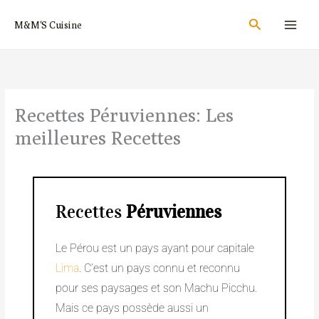
Aller
Rechercher
M&M'S Cuisine
au
contenu
Recettes Péruviennes​​​​: Les
meilleures Recettes
Recettes
Péruviennes
Le Pérou est un pays ayant pour capitale
Lima
. C’est un pays connu et reconnu
pour ses paysages et son Machu Picchu.
Mais ce pays possède aussi un