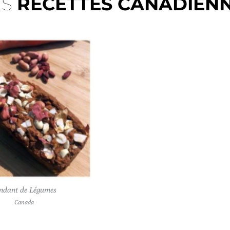
ES
RECETTES CANADIENN
ndant de Légumes
Canada