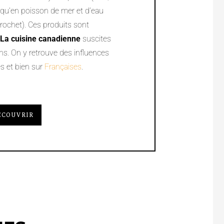
i qu’en poisson de mer et d’eau
rochet). Ces produits sont
La cuisine canadienne
suscites
ons. On y retrouve des influences
s et bien sur
Françaises
.
ÉCOUVRIR