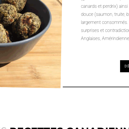
canards et perdrix) ains
douce (saumon, truite, b
largement consommés.
surprises et contradicti
Anglaises, Amérindienne
D