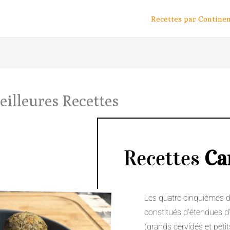
Recettes par Contine
eilleures Recettes
Recettes
Ca
Les quatre cinquièmes du
constitués d’étendues d’e
(grands cervidés et peti