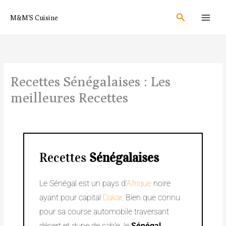
Aller
Rechercher
M&M'S Cuisine
au
contenu
Recettes Sénégalaises : Les
meilleures Recettes
Recettes
Sénégalaises
Le Sénégal est un pays d’
Afrique
noire
ayant pour capital
Dakar
. Bien que connu
pour sa course automobile traversant
désert et dune de sable, le
Sénégal