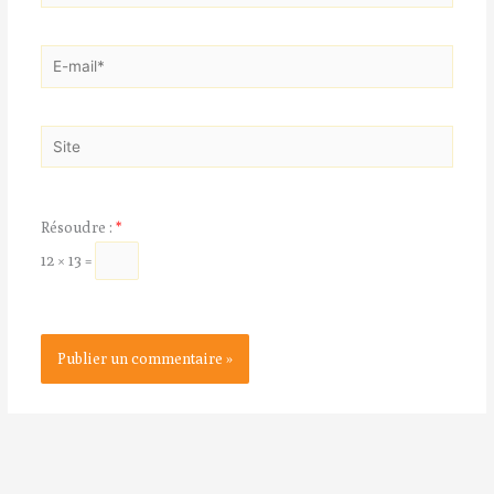
E-
mail*
Site
Résoudre :
*
12 × 13 =