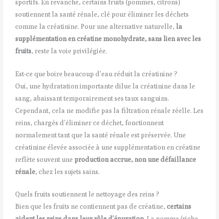
sportifs. En revanche, certains fruits (pommes, citrons)
soutiennent la santé rénale, clé pour éliminer les déchets
comme la créatinine. Pour une alternative naturelle,
la
supplémentation en créatine monohydrate, sans lien avec les
fruits
, reste la voie privilégiée.
Est-ce que boire beaucoup d’eau réduit la créatinine ?
Oui, une hydratation importante dilue la créatinine dans le
sang, abaissant temporairement ses taux sanguins.
Cependant, cela ne modifie pas la filtration rénale réelle. Les
reins, chargés d’éliminer ce déchet, fonctionnent
normalement tant que la santé rénale est préservée. Une
créatinine élevée associée à une supplémentation en créatine
reflète souvent une
production accrue, non une défaillance
rénale
, chez les sujets sains.
Quels fruits soutiennent le nettoyage des reins ?
Bien que les fruits ne contiennent pas de créatine,
certains
aident les reins dans leur rôle d’épuration
. La pomme (riche