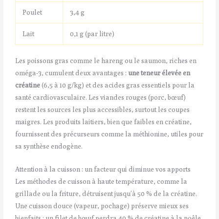
Poulet
3,4 g
Lait
0,1 g (par litre)
Les poissons gras comme le hareng ou le saumon, riches en
oméga-3, cumulent deux avantages :
une teneur élevée en
créatine
(6,5 à 10 g/kg) et des acides gras essentiels pour la
santé cardiovasculaire. Les viandes rouges (porc, bœuf)
restent les sources les plus accessibles, surtout les coupes
maigres. Les produits laitiers, bien que faibles en créatine,
fournissent des précurseurs comme la méthionine, utiles pour
sa synthèse endogène.
Attention à la cuisson : un facteur qui diminue vos apports
Les méthodes de cuisson à haute température, comme la
grillade ou la friture, détruisent jusqu’à 50 % de la créatine.
Une cuisson douce (vapeur, pochage) préserve mieux ses
bienfaits : un filet de bœuf perdra 40 % de créatine à la poêle,