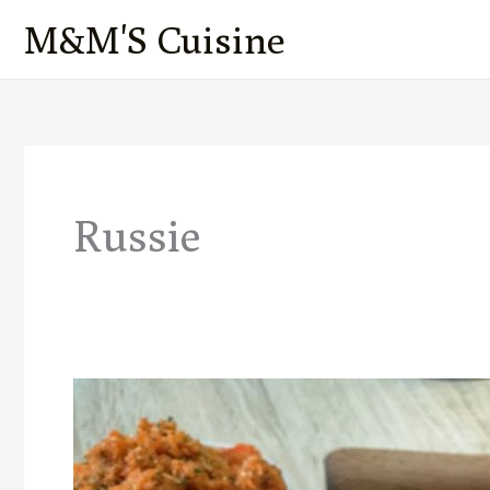
Aller
M&M'S Cuisine
au
contenu
Russie
Pirojkis
aux
Carottes