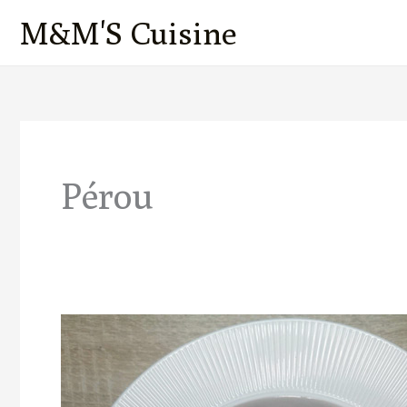
Aller
M&M'S Cuisine
au
contenu
Pérou
Ceviche
de
Cabillaud
Mangue