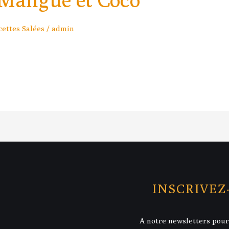
cettes Salées
/
admin
INSCRIVEZ
A notre newsletters pour