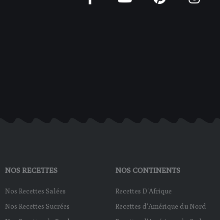
a
o
i
n
c
u
n
s
e
t
t
t
b
u
e
a
o
b
r
g
o
e
e
r
k
s
a
-
t
m
f
NOS RECETTES
NOS CONTINENTS
Nos Recettes Salées
Recettes D'Afrique
Nos Recettes Sucrées
Recettes d'Amérique du Nord