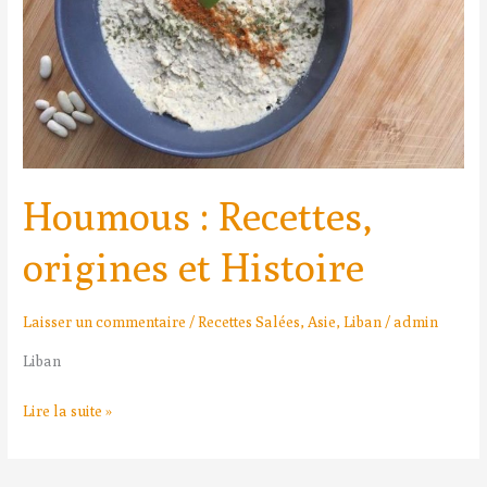
Houmous : Recettes,
origines et Histoire
Laisser un commentaire
/
Recettes Salées
,
Asie
,
Liban
/
admin
Liban
Lire la suite »