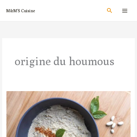
Aller
Rechercher
M&M'S Cuisine
au
contenu
origine du houmous
Houmous
:
Recettes,
origines
et
Histoire