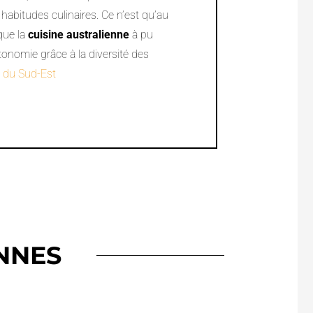
 habitudes culinaires. Ce n’est qu’au
que la
cuisine australienne
à pu
tonomie grâce à la diversité des
e du Sud-Est
NNES