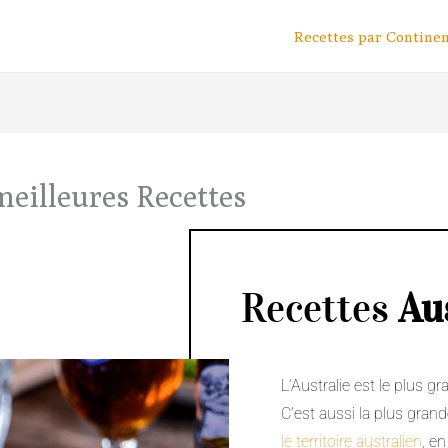
Recettes par Contine
s meilleures Recettes
Recettes
Au
L’Australie est le plus 
C’est aussi la plus grande
le territoire australien
, e