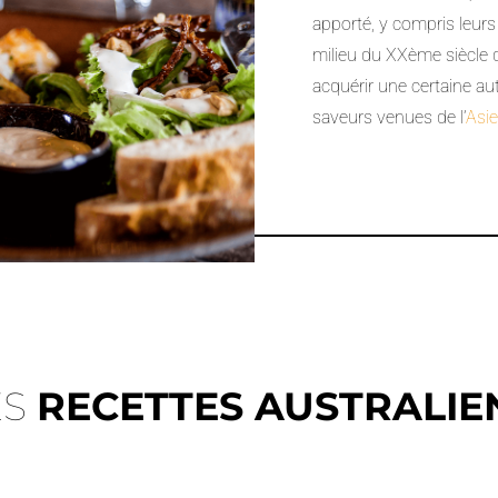
apporté, y compris leurs
milieu du XXème siècle 
acquérir une certaine au
saveurs venues de l’
Asi
ES
RECETTES AUSTRALIE