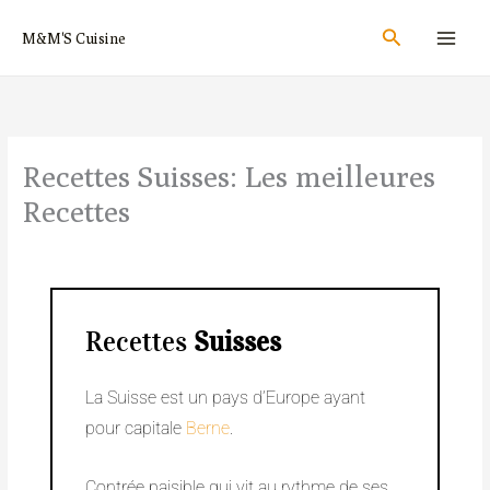
Aller
Rechercher
M&M'S Cuisine
au
contenu
Recettes Suisses​​​​​​​​​: Les meilleures
Recettes
Recettes
Suisses
La Suisse est un pays d’Europe ayant
pour capitale
Berne
.
Contrée paisible qui vit au rythme de ses