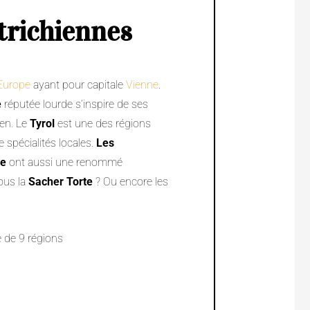
trichiennes
Europe
ayant pour capitale
Vienne
.
e
réputée lourde s’inspire de ses
ien. Le
Tyrol
est une des régions
e spécialités locales.
Les
ne
ont aussi une renommé
ous la
Sacher Torte
? Ou encore les
 de 9 régions