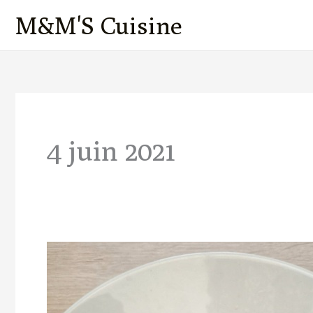
Aller
M&M'S Cuisine
au
contenu
4 juin 2021
Mafé
de
Poulet