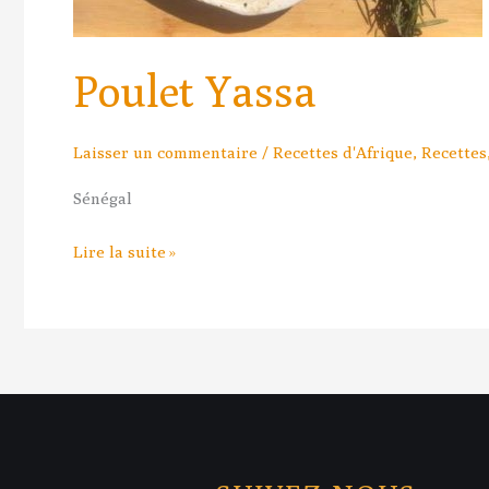
Poulet Yassa
Laisser un commentaire
/
Recettes d'Afrique
,
Recettes
Sénégal
Lire la suite »